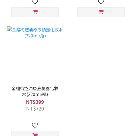
金縷梅控油原液精露化妝
水(220ml/瓶)
NT$399
NT$720