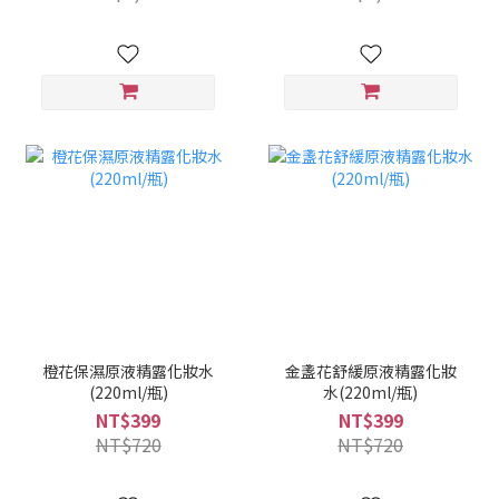
橙花保濕原液精露化妝水
金盞花舒緩原液精露化妝
(220ml/瓶)
水(220ml/瓶)
NT$399
NT$399
NT$720
NT$720