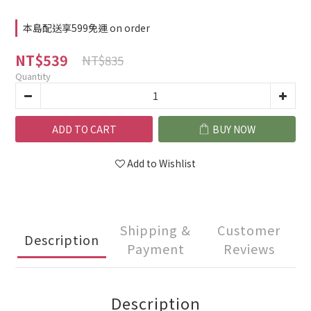
本島配送享599免運 on order
NT$539
NT$835
Quantity
ADD TO CART
BUY NOW
Add to Wishlist
Shipping &
Customer
Description
Payment
Reviews
Description