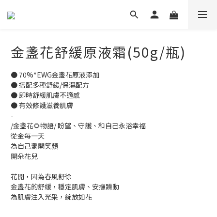
金盞花舒緩原液霜(50g/瓶)
● 70%*EWG金盞花原液添加
● 搭配多種舒緩/保濕配方
● 即時舒緩肌膚不適感
● 有效修護滋養肌膚
-
/金盞花🌻物語/ 盼望、守護、和自己永浴幸福
從金每一天
為自己盞開笑顏
開朵花兒
花開，因為春風舒徐
金盞花的舒緩，穩定肌膚、安撫躁動
為肌膚注入光采，綻放如花