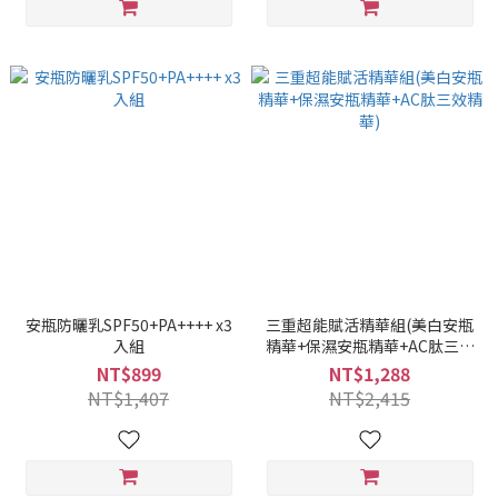
安瓶防曬乳SPF50+PA++++ x3
三重超能賦活精華組(美白安瓶
入組
精華+保濕安瓶精華+AC肽三效
精華)
NT$899
NT$1,288
NT$1,407
NT$2,415