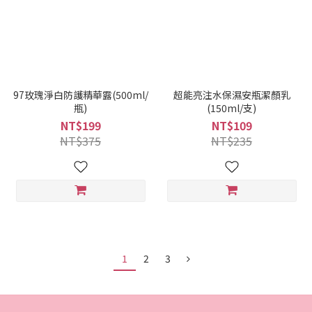
97玫瑰淨白防護精華露(500ml/
超能亮注水保濕安瓶潔顏乳
瓶)
(150ml/支)
NT$199
NT$109
NT$375
NT$235
1
2
3