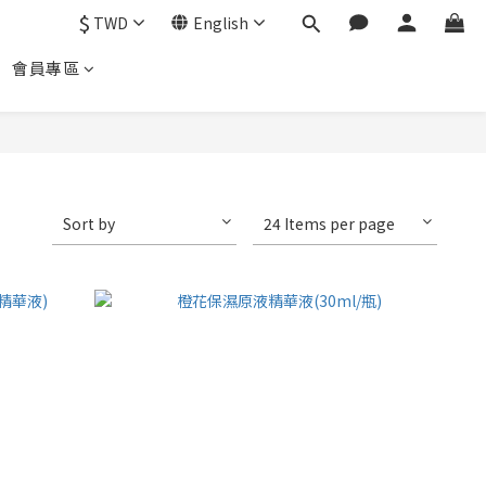
$
TWD
English
會員專區
Sort by
24 Items per page