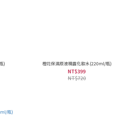
瓶)
橙花保濕原液精露化妝水(220ml/瓶)
NT$399
NT$720