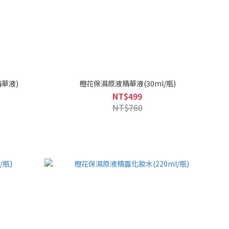
華液)
橙花保濕原液精華液(30ml/瓶)
NT$499
NT$760