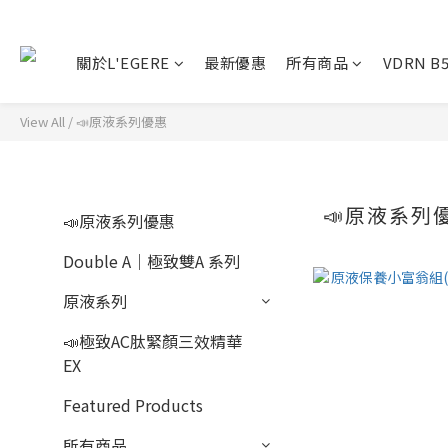
關於L'EGERE
最新優惠
所有商品
VDRN 
View All
/
📣原液系列優惠
📣原液系列
📣原液系列優惠
Double A｜極致雙A 系列
原液系列
📣極致AC肽緊顏三效精華
EX
Featured Products
所有商品