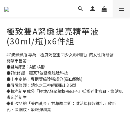
極致雙A緊緻提亮精華液
(30ml/瓶)x6件組
#7波澎澎瓶 專為「極度渴望重回少女澎潤肌」的女性所研發
開架市售第一
●雙A調理：A醛+A醇
●7波修護：獨家7波緊緻胜肽科技
●十字定格：專櫃等級珍稀成分(高山龍膽)
●屏障修護：鎖水之王神經醯胺1.3.6型
◆抗老新星成分『極致A醛緊緻提亮因子』抵禦老化痕跡，煥活肌
膚宛若新生
◆化妝品的「美白黃金」甘草酸二鉀：激活年輕超進化，收毛
孔、淡細紋、緊緻彈潤亮