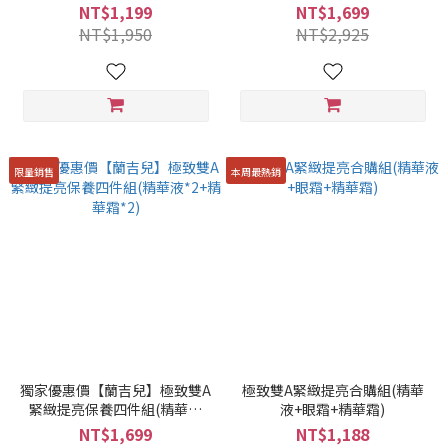
NT$1,199
NT$1,699
NT$1,950
NT$2,925
限量銷售
本周最熱銷
獨家優惠價【蘭吉兒】極致雙A
極致雙A緊緻提亮合購組(精華
緊緻提亮保養四件組(精華液
液+眼霜+精華霜)
*2+精華霜*2)
NT$1,699
NT$1,188