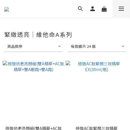
緊緻透亮｜維他命A系列
商品排序
每頁顯示 24 個
極致抗老亮顏組(雙A精華+AC肽
極致AC肽緊顏三效精華