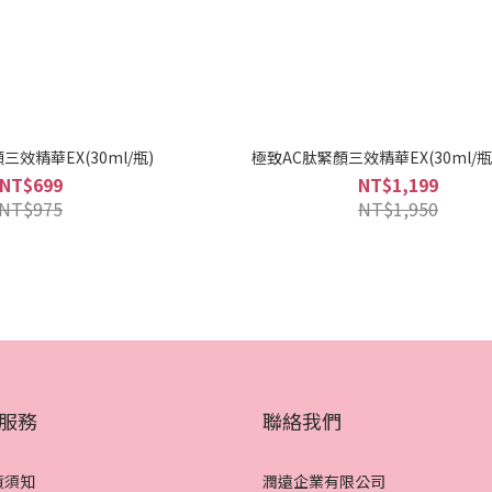
三效精華EX(30ml/瓶)
極致AC肽緊顏三效精華EX(30ml/瓶
NT$699
NT$1,199
NT$975
NT$1,950
服務
聯絡我們
貨須知
潤遠企業有限公司